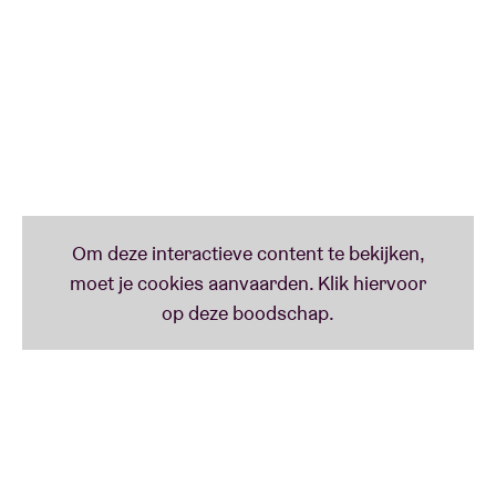
oprecht gedeelde beleving. Mis zijn Belgische
première niet!
Dit is een
Liveurope
concert, een Europees initiatief
dat concertzalen ondersteunt bij de promotie van
opkomend muzikaal talent uit Europa.