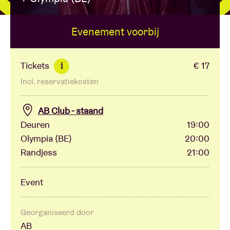
Evenement voorbij
Zaalhuur
BRDCST
Tickets
€ 17
i
Incl. reservatiekosten
ABtv
AB Club - staand
Concertcheque
Deuren
19:00
Olympia (BE)
20:00
Randjess
21:00
Over AB
Event
Contact
Georganiseerd door
AB