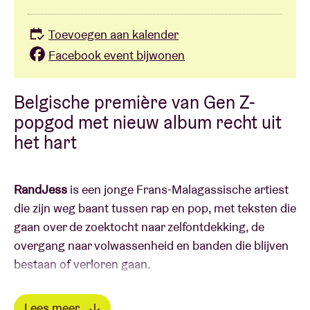
Toevoegen aan kalender
Facebook event bijwonen
Belgische première van Gen Z-
popgod met nieuw album recht uit
het hart
RandJess
is een jonge Frans-Malagassische artiest
die zijn weg baant tussen rap en pop, met teksten die
gaan over de zoektocht naar zelfontdekking, de
overgang naar volwassenheid en banden die blijven
bestaan ​​of verloren gaan.
Nummers als
À quoi elles rêvent?
,
Jessaï
en
Chez toi
Lees meer