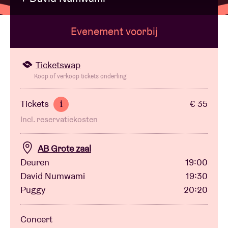
Evenement voorbij
Zaalhuur
BRDCST
Ticketswap
Koop of verkoop tickets onderling
ABtv
Tickets
€ 35
i
Incl. reservatiekosten
Concertcheque
AB Grote zaal
Over AB
Deuren
19:00
David Numwami
19:30
Contact
Puggy
20:20
Concert