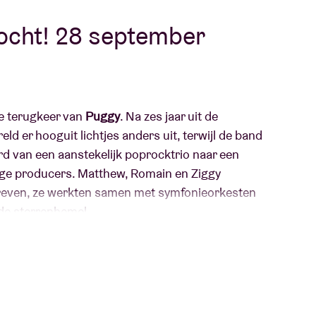
kocht! 28 september
Over AB
fo
Contact
re terugkeer van
Puggy
. Na zes jaar uit de
ld er hooguit lichtjes anders uit, terwijl de band
rd van een aanstekelijk poprocktrio naar een
dige producers. Matthew, Romain en Ziggy
hreven, ze werkten samen met symfonieorkesten
 de sterrenhemel.
r hun artistieke ontmoetingen. De nieuwe
 getekend door de individuele avonturen van
test te worden op het podium – de favoriete plek
zwepende concerten.