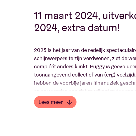
11 maart 2024, uitver
Bezoekersin
2024, extra datum!
2023 is het jaar van de redelijk spectaculai
schijnwerpers te zijn verdwenen, ziet de were
AB ❤ you
compléét anders klinkt. Puggy is geëvoluee
toonaangevend collectief van (erg) veelzij
hebben de voorbije jaren filmmuziek gesc
en ze voegden een rist muzikanten toe aan
Lees meer
Het universum van Puggy is uitgebreid doo
Lees minder
nummers van de band worden daarnaast ook
de drie producers, en ze zijn klaar om uitge
van een groep die bekend staat om zijn op