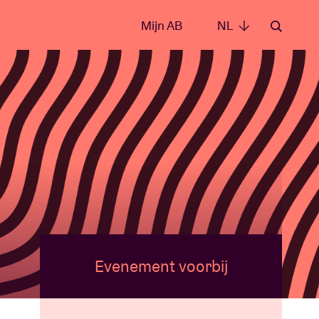
Mijn AB
NL
NL
Evenement voorbij
e