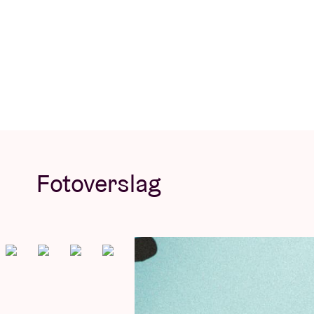
Concert Pictures © Denis Moraux
Fotoverslag