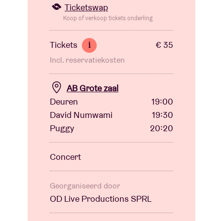
Ticketswap
Koop of verkoop tickets onderling
Tickets
€ 35
i
Incl. reservatiekosten
AB Grote zaal
Deuren
19:00
David Numwami
19:30
Puggy
20:20
Concert
Georganiseerd door
OD Live Productions SPRL