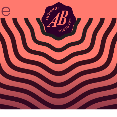
Zaalhuur
BRDCST
ABtv
Concertchequ