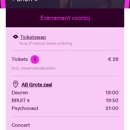
Evenement voorbij
Zaalhuur
BRDCST
Ticketswap
Koop of verkoop tickets onderling
ABtv
Tickets
€ 28
i
Incl. reservatiekosten
Concertcheque
AB Grote zaal
Over AB
Deuren
19:00
BRUIT ≤
19:50
Contact
Psychonaut
21:00
Concert