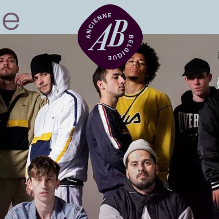
Zaalhuur
BRDCST
ABtv
Concertchequ