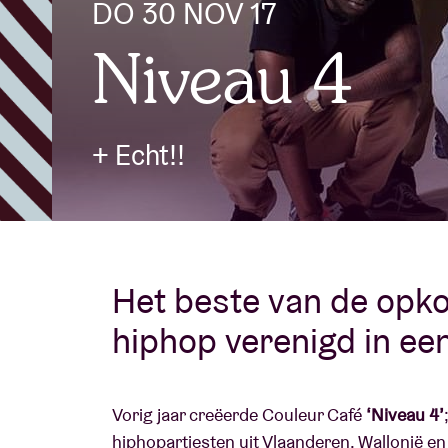
DO 30 NOV 17
Niveau 4
Bezoekersin
+ Echt!!
AB ❤ you
Het beste van de opk
hiphop verenigd in ee
Vorig jaar creëerde Couleur Café
‘Niveau 4’
hiphopartiesten uit Vlaanderen, Wallonië 