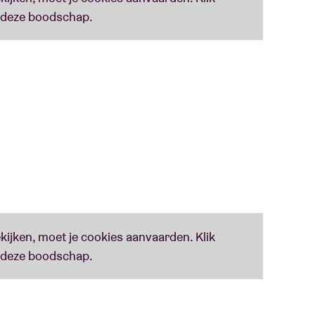
r cette année. Avec un mobile inchangé :
guer flows et punchlines en français et en
d van een verdeelde stad’
 Brusselse rappers op het moment van hun
o Elvis, Hamza, Stikstof en Niveau 4 over de
de manier waarop deze rappers de stem zijn van
ocumentaire over de hiphopscene zal integraal
an Niveau 4.