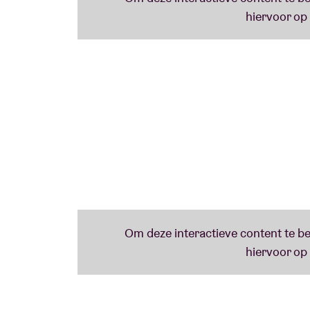
était reconduit pour notre plus grand plaisi
Lees minder
dépasser les barrières de la langue et conju
néerlandais.’
- La Libre Belgique
19u00 screening: ‘Noisey Brussel: het gelui
Een jaar geleden volgde Noisey een aantal
doorbraak. Ze spraken met onder meer Romé
verschillende culturen in de hoofdstad en 
een hele generatie jonge Brusselaars. De d
vertoond worden vanaf 19u.
20u00 Echt!!
De Brusselse band ‘Echt!!’ zal vanaf volgend jaar deel uitmaken van de line up v