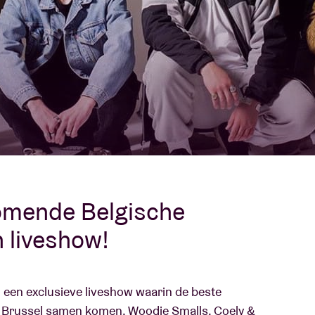
Over AB
fo
Contact
omende Belgische
n liveshow!
; een exclusieve liveshow waarin de beste
en Brussel samen komen. Woodie Smalls, Coely &