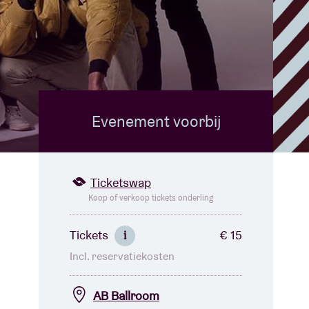
Evenement voorbij
Ticketswap
Koop of verkoop tickets onderling
Tickets
€ 15
i
Incl. reservatiekosten
AB Ballroom