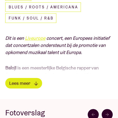
BLUES / ROOTS / AMERICANA
FUNK / SOUL / R&B
Dit is een
Liveurope
concert, een Europees initiatief
dat concertzalen ondersteunt bij de promotie van
opkomend muzikaal talent uit Europa.
Baloji
is een meesterlijke Belgische rapper van
Congolese origine die al samenwerkte Africa
Express van Damon Albarns en vele anderen. Zijn
Lees meer
vorige album
137 Avenue Kaniama
- vernoemd naar
Lees minder
het adres in Lubumbashi waar Baloji zijn verloren
gewaande moeder terugzag - dateert alweer van
2018. Anno 2023 is Baloji helemaal terug van
Fotoverslag
weggeweest - en hoe!