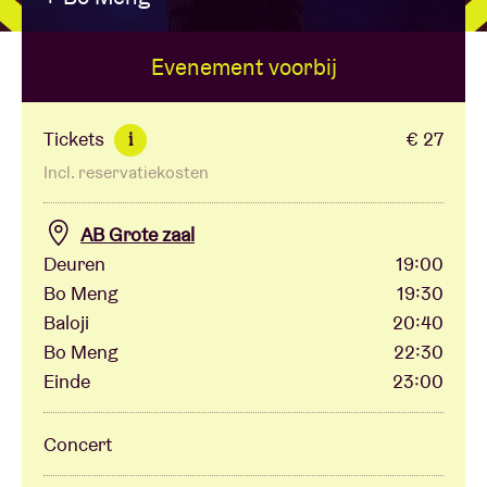
Evenement voorbij
Zaalhuur
BRDCST
Tickets
€ 27
i
Incl. reservatiekosten
ABtv
AB Grote zaal
Concertcheque
Deuren
19:00
Bo Meng
19:30
Baloji
20:40
Over AB
Bo Meng
22:30
Einde
23:00
Contact
Concert