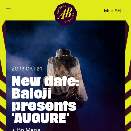
Sluiten
Mijn AB
NL
Agenda
Projecten
ZO 13 OKT 24
Nieuws
New date:
Baloji
Bezoekersinfo
presents
'AUGURE'
AB ❤ you
+ Bo Meng