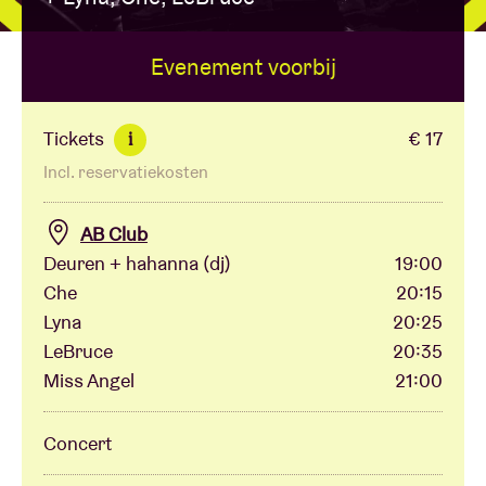
Evenement voorbij
Zaalhuur
BRDCST
Tickets
€ 17
i
Incl. reservatiekosten
ABtv
AB Club
Concertcheque
Deuren + hahanna (dj)
19:00
Che
20:15
Lyna
20:25
Over AB
LeBruce
20:35
Miss Angel
21:00
Contact
Concert