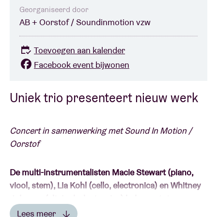
Georganiseerd door
AB + Oorstof / Soundinmotion vzw
Toevoegen aan kalender
Facebook event bijwonen
Uniek trio presenteert nieuw werk
Concert in samenwerking met Sound In Motion /
Oorstof
De multi-instrumentalisten Macie Stewart (piano,
viool, stem), Lia Kohl (cello, electronica) en Whitney
Johnson (altviool, electronica) behoren tot een
nieuwe lichting muzikanten uit de vruchtbare
Lees meer