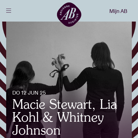
Sluiten
Mijn AB
NL
Agenda
Projecten
Nieuws
DO 12 JUN 25
Bezoekersinfo
Macie Stewart, Lia
Kohl & Whitney
AB ❤ you
Johnson