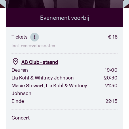
Evenement voorbij
Zaalhuur
BRDCST
Tickets
€ 16
i
Incl. reservatiekosten
ABtv
AB Club - staand
Concertcheque
Deuren
19:00
Lia Kohl & Whitney Johnson
20:30
Macie Stewart, Lia Kohl & Whitney
21:30
Over AB
Johnson
Einde
22:15
Contact
Concert