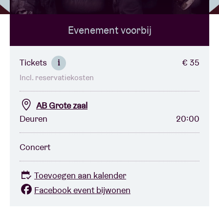
Evenement voorbij
Zaalhuur
BRDCST
Tickets
€ 35
i
Incl. reservatiekosten
ABtv
AB Grote zaal
Concertcheque
Deuren
20:00
Over AB
Concert
Contact
Toevoegen aan kalender
Facebook event bijwonen