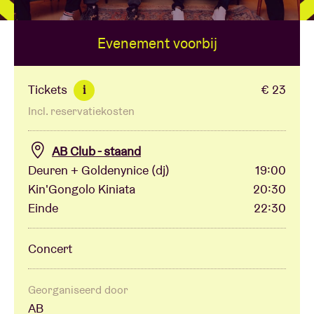
Evenement voorbij
Zaalhuur
BRDCST
Tickets
€ 23
i
Incl. reservatiekosten
ABtv
AB Club - staand
Concertcheque
Deuren + Goldenynice (dj)
19:00
Kin'Gongolo Kiniata
20:30
Einde
22:30
Over AB
Concert
Contact
Georganiseerd door
AB