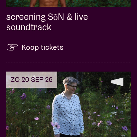
screening SǒN & live
soundtrack
Koop tickets
ZO 20 SEP 26