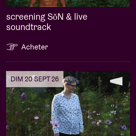
screening SǒN & live
soundtrack
Acheter
DIM 20 SEPT 26