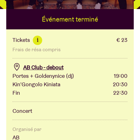
Événement terminé
Location de salles
BRDCST
Tickets
€ 23
i
Frais de résa compris
ABtv
AB Club - debout
Chèque-concert
Portes + Goldenynice (dj)
19:00
Kin'Gongolo Kiniata
20:30
Fin
22:30
À propos de l'AB
Concert
Contact
Organisé par
AB