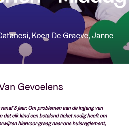
Over AB
fo
Catanesi, Koen De Graeve, Janne
Contact
 Van Gevoelens
n vanaf 3 jaar. Om problemen aan de ingang van
n dat elk kind een betalend ticket nodig heeft om
verwijzen hiervoor graag naar ons huisreglement,