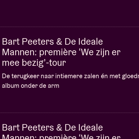
ompagnie Pilolabo
die zich op het snijpunt
aagse dans en danstheater en zo een nieuwe
Bart Peeters & De Ideale
Mannen: première ‘We zijn er
mee bezig’-tour
De terugkeer naar intiemere zalen én met gloe
album onder de arm
Bart Peeters & De Ideale
Mannen: première ‘We zijn er