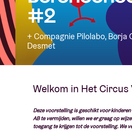
#2
Bezoekersin
+ Compagnie Pilolabo, Borja 
Desmet
AB ❤ you
Welkom in Het Circus
Deze voorstelling is geschikt voor kindere
AB te vermijden, willen we er graag op wijze
toegang te krijgen tot de voorstelling. We 