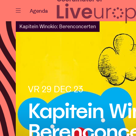
Sluiten
Agenda
Kapitein Winokio: Berenconcerten
Agenda
Projecten
VR 29 DEC 23
Kapitein Wi
Nieuws
Berenconce