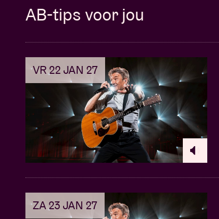
neemt. Speciale gasten zijn zonder twijfel
C
AB-tips voor jou
bevinden tussen ballet, acrobatie, hedend
choreografische taal ontwikkelt.
Kampioenen: zijn jullie klaar?
VR 22 JAN 27
ZA 23 JAN 27