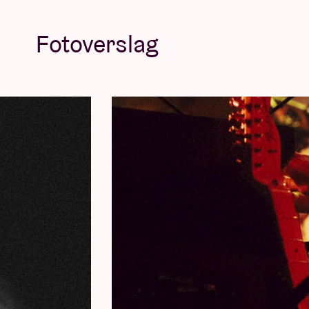
indrukwekkend concert. Met hernieuwde ene
de komst van 'The Loop' aan. Dit vijfde, ze
Fotoverslag
'Flowers' en ‘Freedom’, twee gevoelige, sub
steeds doordrongen van een vleugje jazz en 
nieuwe album van Rakei is zijn meest same
Concert Pictures © Lucinde Wahlen