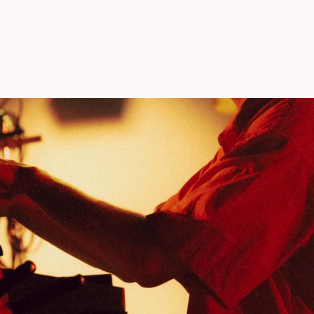
rgie en frisse ideeën kondigt Jordan Rakei nu
lfgeproduceerde album bevat de prachtige
tiele en luchtige nummers. Zijn universum,
funky grooves, is een streling voor het oor. Het
nhangende en complete werk tot nog toe.