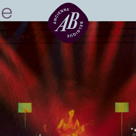
Zaalhuur
BRDCST
ABtv
Concertchequ