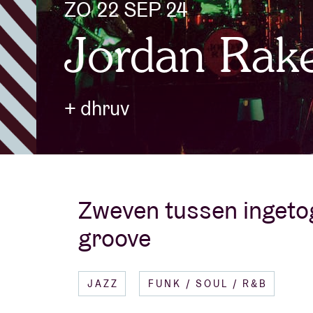
ZO 22 SEP 24
Jordan Rake
Bezoekersin
+ dhruv
AB ❤ you
Zweven tussen ingetog
groove
JAZZ
FUNK / SOUL / R&B