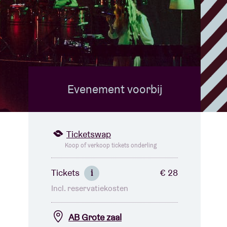
Evenement voorbij
Ticketswap
Koop of verkoop tickets onderling
Tickets
€ 28
i
Incl. reservatiekosten
AB Grote zaal