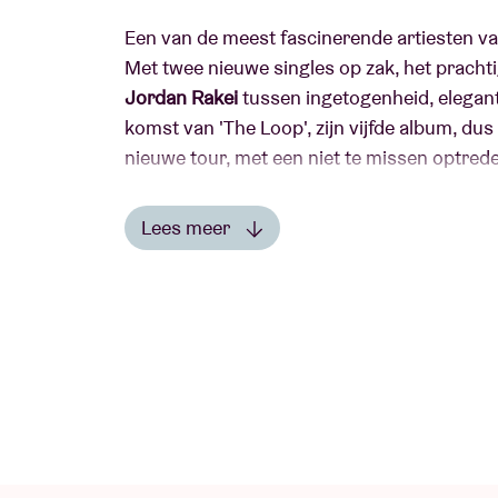
Een van de meest fascinerende artiesten va
Met twee nieuwe singles op zak, het prachti
Jordan Rakei
tussen ingetogenheid, elegant
komst van 'The Loop', zijn vijfde album, dus 
nieuwe tour, met een niet te missen optrede
Zijn naam is ondertussen toonaangevend in
Lees meer
songwriter, performer, multi-instrumentali
Lees minder
vader, Jordan Rakei is van vele markten thu
geïnspireerd door de Londense jazzscene. 
het Ninja Tune label, waarop hij twee betov
'Origin' (2019). Met zijn smakelijke mix va
meer samenwerkingen (FKJ, Richard Spayen, T
wereld rond en sleept hij prestigieuze no
Prize, ...). In 2021 bewees de jonge Nieuw-Z
'What We Call Life', het album dat hij in 202