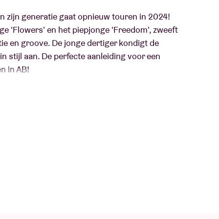
n zijn generatie gaat opnieuw touren in 2024!
ge 'Flowers' en het piepjonge 'Freedom', zweeft
ie en groove. De jonge dertiger kondigt de
in stijl aan. De perfecte aanleiding voor een
n in AB!
 de internationale muziekwereld. Muzikant,
st en producer, maar ook een zorgzame jonge
is. In 2016 verscheen zijn debuutalbum 'Cloak',
Binnen de kortste keren werd hij opgemerkt door
erende albums uitbracht, 'Wallflower' (2017) en
n soul, jazz en hiphop maakt Jordan Rakei steeds
om Misch, Loyle Carner, ...), reist hij de
minaties in de wacht (Grammy Awards, Mercury
eelander opnieuw wat hij in zijn mars heeft met
2 live in de AB presenteerde tijdens een