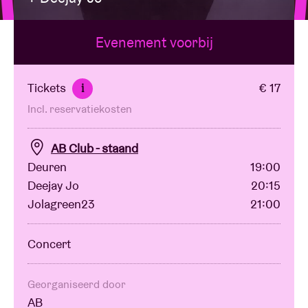
Evenement voorbij
Zaalhuur
BRDCST
Tickets
€ 17
i
Incl. reservatiekosten
ABtv
AB Club - staand
Concertcheque
Deuren
19:00
Deejay Jo
20:15
Jolagreen23
21:00
Over AB
Concert
Contact
Georganiseerd door
AB