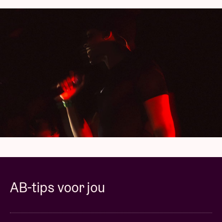
en komen systematisch voort uit een impuls, een
spontane rush. Zorg ervoor dat je zijn eenmalige
optreden in Brussel niet mist!
Concertpictures ©Mao Atth
Dit is een Liveurope concert:
het eerste Europese
initiatief dat concertzalen ondersteunt bij de
promotie van opkomend muzikaal talent uit Europa.
AB-tips voor jou