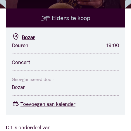
Elders te koop
Zaalhuur
BRDCST
Bozar
Deuren
19:00
ABtv
Concert
Concertcheque
Georganiseerd door
Bozar
Over AB
Toevoegen aan kalender
Contact
Dit is onderdeel van