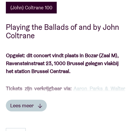
(John) Coltrane 100
Playing the Ballads of and by John
Coltrane
Opgelet: dit concert vindt plaats in Bozar (Zaal M),
Ravensteinstraat 23, 1000 Brussel gelegen vlakbij
het station Brussel Centraal.
Tickets zijn verkrijgbaar via:
Aaron Parks & Walter
Smith III | Bozar Brussel
Lees meer
Lees minder
(JOHN) COLTRANE 100: EERBETOON AAN EEN VAN