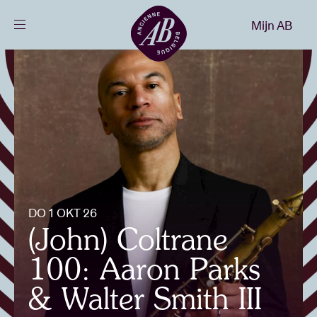
Sluiten
Mijn AB
NL
Agenda
Projecten
Nieuws
DO 1 OKT 26
Bezoekersinfo
(John) Coltrane
100: Aaron Parks
AB ❤ you
& Walter Smith III