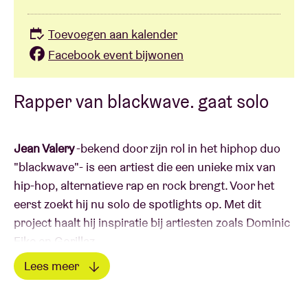
Toevoegen aan kalender
Facebook event bijwonen
Rapper van blackwave. gaat solo
Jean Valery
-bekend door zijn rol in het hiphop duo
"blackwave"- is een artiest die een unieke mix van
hip-hop, alternatieve rap en rock brengt. Voor het
eerst zoekt hij nu solo de spotlights op. Met dit
project haalt hij inspiratie bij artiesten zoals Dominic
Fike en Gorillaz.
Lees meer
Zijn meer dan geslaagde debuutsingle "Drive Me
Lees minder
Crazy" is een sterke start van zijn solocarrière en