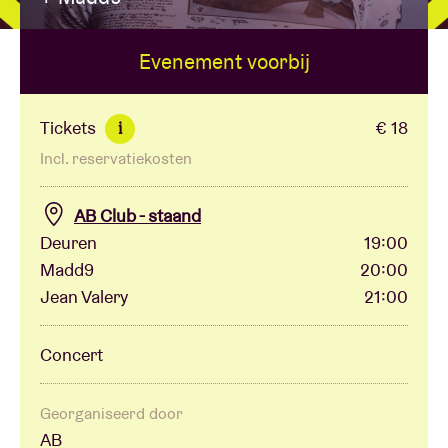
Evenement voorbij
Zaalhuur
BRDCST
Tickets
€ 18
i
Incl. reservatiekosten
ABtv
AB Club - staand
Concertcheque
Deuren
19:00
Madd9
20:00
Jean Valery
21:00
Over AB
Concert
Contact
Georganiseerd door
AB