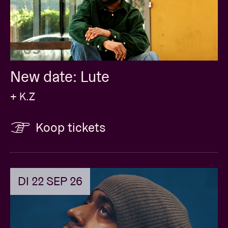
New date: Lute
+ K.Z
Koop tickets
DI 22 SEP 26