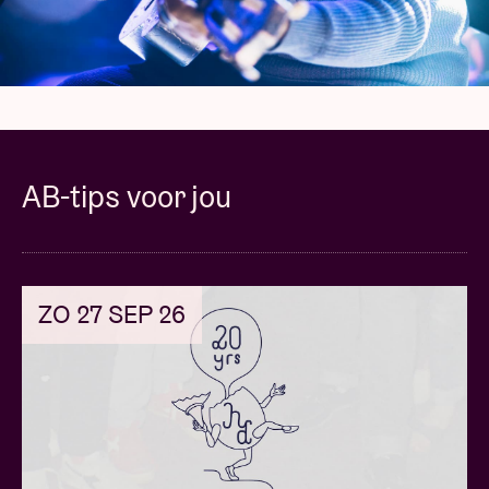
is er ook een lange traditie van parlando-achtige
zang. Dat is dus niks nieuws.”’
Schrijver
Jeroen Olyslaegers
is alvast grote fan: “Het
minste wat je van I H8 Camera kan zeggen is dat ze
spelen, ze spelen om het spel, ze spelen om het
AB-tips voor jou
plezier van het spel en ze hopen dat het publiek van
hun speelplezier geniet. Improviseren als het leven
zelve. Oorspronkelijk werd de band opgericht rond
2009, wanneer er eens één of twee leden van
The
ZO 27 SEP 26
Love Substitutes
verstek moesten geven, maar er
nog steeds een kans bestond dat de geboekte live
show kon doorgaan. Ontstaan vanuit een samenloop
van omstandigheden, brengt I H8 Camera dan ook
pure improvisatie met een steeds veranderende line-
up aan muzikanten, die zich meestal bevinden in de