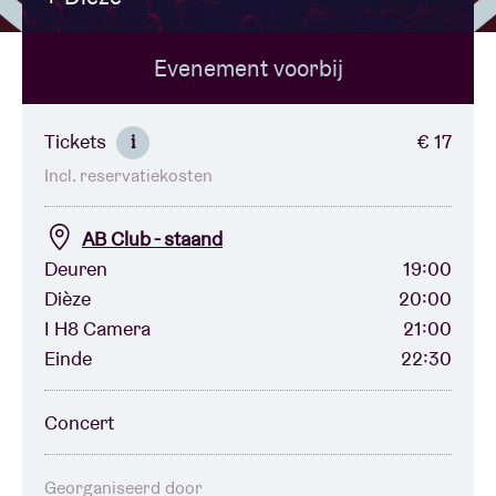
Evenement voorbij
Zaalhuur
BRDCST
Tickets
€ 17
i
Incl. reservatiekosten
ABtv
AB Club - staand
Concertcheque
Deuren
19:00
Dièze
20:00
I H8 Camera
21:00
Over AB
Einde
22:30
Contact
Concert
Georganiseerd door