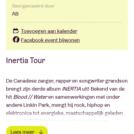
Georganiseerd door
AB
Toevoegen aan kalender
Facebook event bijwonen
Inertia Tour
De Canadese zanger, rapper en songwriter grandson
brengt zijn derde album
INERTIA
uit! Bekend van de
hit
Blood // Water
en samenwerkingen met onder
andere Linkin Park, mengt hij rock, hiphop en
elektronica tot energieke, maatschappelijk geladen
songs.
INERTIA
ontstond grotendeels in een
huisstudio met een klein team, en werd
Lees meer