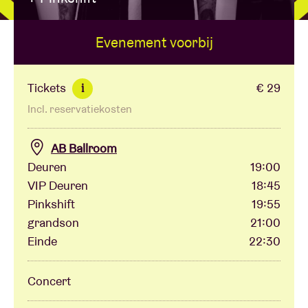
Evenement voorbij
Zaalhuur
BRDCST
Tickets
€ 29
i
Incl. reservatiekosten
ABtv
AB Ballroom
Concertcheque
Deuren
19:00
VIP Deuren
18:45
Pinkshift
19:55
Over AB
grandson
21:00
Einde
22:30
Contact
Concert