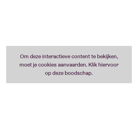
Group photograph in front of stage with
grandson
Interactive games with grandson
Exclusive VIP merchandise item
Commemorative tour laminate signed by
grandson
Priority merchandise shopping
Limited availability
https://vip.onemoretimevip.com/event/grandson-
02-03-2026/package/seg?e=g0m