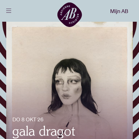
Sluiten
Mijn AB
NL
Agenda
Projecten
Nieuws
Bezoekersinfo
DO 8 OKT 26
AB ❤ you
gala dragot