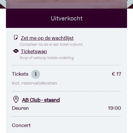
Uitverkocht
Zaalhuur
BRDCST
Zet me op de wachtlijst
Contacteer mij als er een ticket vrijkomt.
Ticketswap
ABtv
Koop of verkoop tickets onderling
Concertcheque
Tickets
€ 17
i
Incl. reservatiekosten
Over AB
AB Club - staand
Contact
Deuren
19:00
Concert