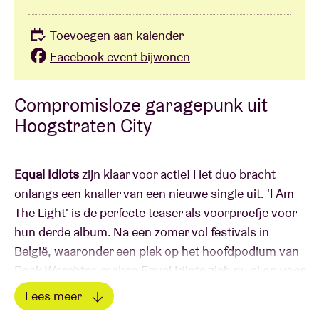
Toevoegen aan kalender
Facebook event bijwonen
Compromisloze garagepunk uit
Hoogstraten City
Equal Idiots
zijn klaar voor actie! Het duo bracht
onlangs een knaller van een nieuwe single uit. 'I Am
The Light' is de perfecte teaser als voorproefje voor
hun derde album. Na een zomer vol festivals in
België, waaronder een plek op het hoofdpodium van
Rock Werchter, maken Equal Idiots zich nu al op voor
de herfst met een nieuwe live show.
Lees meer
Equal Idiots - naar eigen zeggen “twee idioten uit