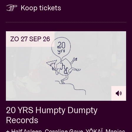
Koop tickets
ZO 27 SEP 26
20 YRS Humpty Dumpty
Records
+ Half Asleep, Coraline Gaye, YÔKAÏ, Maniac