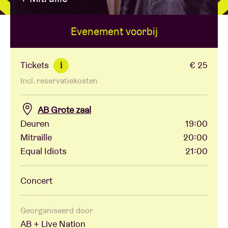
Evenement voorbij
Zaalhuur
BRDCST
Tickets
€ 25
i
Incl. reservatiekosten
ABtv
AB Grote zaal
Concertcheque
Deuren
19:00
Mitraille
20:00
Equal Idiots
21:00
Over AB
Concert
Contact
Georganiseerd door
AB + Live Nation