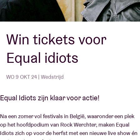
Zaalhuur
Win tickets voor
BRDCST
Equal idiots
ABtv
Concertcheque
WO 9 OKT 24 | Wedstrijd
Over AB
Equal Idiots zijn klaar voor actie!
Contact
Na een zomer vol festivals in België, waaronder een plek
op het hoofdpodium van Rock Werchter, maken Equal
Idiots zich op voor de herfst met een nieuwe live show én