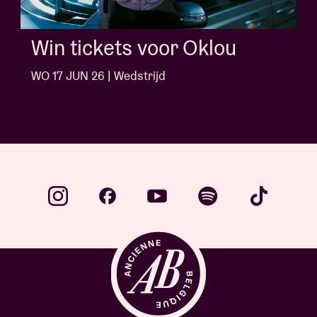
Win tickets voor Jack White
WO 10 JUN 26 | Wedstrijd
…