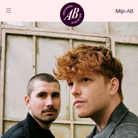
Sluiten
Mijn AB
NL
Agenda
Projecten
Nieuws
Bezoekersinfo
AB ❤ you