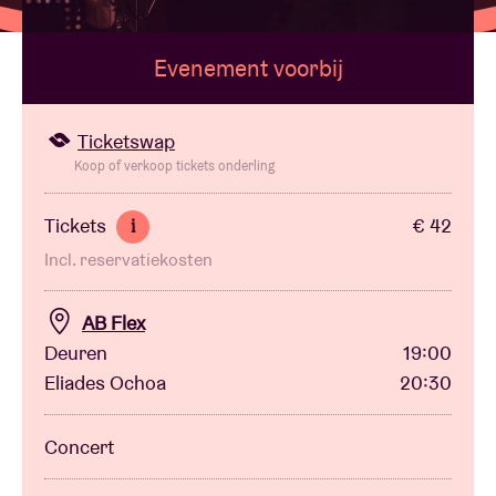
Evenement voorbij
Zaalhuur
BRDCST
Ticketswap
Koop of verkoop tickets onderling
ABtv
Tickets
€ 42
i
Incl. reservatiekosten
Concertcheque
AB Flex
Over AB
Deuren
19:00
Eliades Ochoa
20:30
Contact
Concert