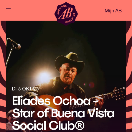
Sluiten
Mijn AB
NL
Agenda
Projecten
Nieuws
DI 3 OKT 23
Eliades Ochoa -
Bezoekersinfo
Star of Buena Vista
AB ❤ you
Social Club®️