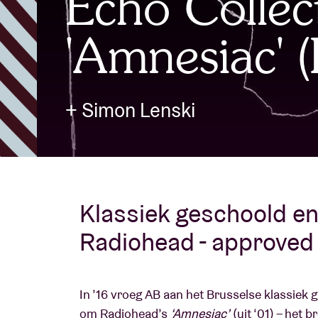
Echo Collect
'Amnesiac' 
Bezoekersin
+ Simon Lenski
AB ❤ you
Klassiek geschoold en
Radiohead - approved
In ’16 vroeg AB aan het Brusselse klassie
om Radiohead’s
‘Amnesiac’
(uit ‘01) – het 