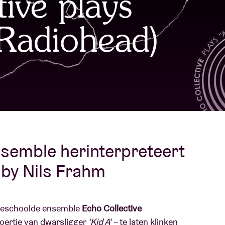
ive plays
Over AB
(Radiohead)
fo
Contact
semble herinterpreteert
 by Nils Frahm
k geschoolde ensemble
Echo Collective
broertje van dwarsligger
‘Kid A
’ – te laten klinken