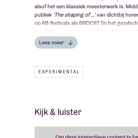
alsof het een klassiek meesterwerk is. Midd
publiek
‘The shaping of …’
van dichtbij hore
op AB-festivals als BRDCST (in het gezelsc
Nils Frahm ging voor de bijl en nodigt hen d
Lees meer
Als kers op de taart maakte het Berlijnse label K7! (zie o.a. de artist curated 
Hopkins,...) hen het hof om al dit moois op plaat uit te brengen. Het indringende 
IN DE PERS
EXPERIMENTAL
“Hoe je het werk van Thom Yorke en co. ook 
mix van tergende melancholie en post-milleni
heet.” Alsook: “****” - De Morgen
Kijk & luister
Lees minder