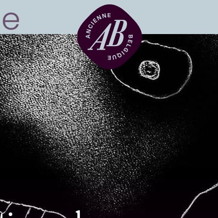
Zaalhuur
BRDCST
ABtv
Concertchequ