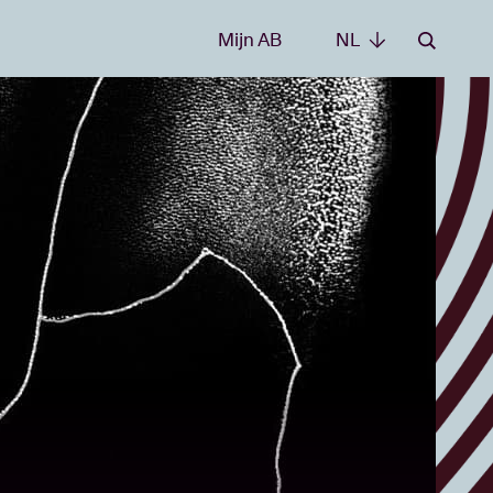
Mijn AB
NL
NL
e