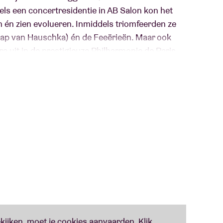
els een concertresidentie in AB Salon kon het
n én zien evolueren. Inmiddels triomfeerden ze
hap van Hauschka) én de Feeërieën. Maar ook
ra uit in de prestigieuze Philharmonie de Paris.
series LateNightTales met o.a. Nils Frahm, The Cinematic Orchestra, BadBadNotGood, Jon
resultaat hoort u integraal op deze avond.
aanpakt, het blijkt aartsmoeilijk om hun unieke
al tension te vatten. Tenzij je Echo Collective