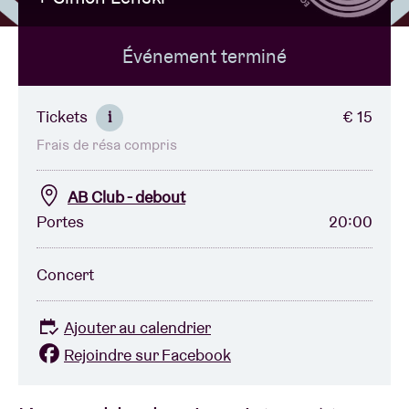
Événement terminé
Location de salles
BRDCST
Tickets
€ 15
i
Frais de résa compris
ABtv
AB Club - debout
Chèque-concert
Portes
20:00
À propos de l'AB
Concert
Contact
Ajouter au calendrier
Rejoindre sur Facebook