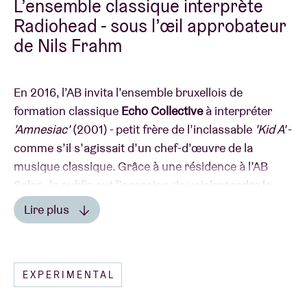
L’ensemble classique interprète
Radiohead - sous l’œil approbateur
de Nils Frahm
En 2016, l’AB invita l’ensemble bruxellois de
formation classique
Echo Collective
à interpréter
'Amnesiac'
(2001) - petit frère de l’inclassable
'Kid A'
-
comme s’il s’agissait d’un chef-d’œuvre de la
musique classique. Grâce à une résidence à l’AB
Salon, le public eut l’occasion de voir/entendre le
'shaping of'
depuis les premières loges. Non content
Lire plus
d’emballer le public de BRDCST (en la présence de
Hauschka) et celui des Feeërieën, l’ensemble conquit
également Nils Frahm, qui les invita séance tenante
CÔTÉ PRESSE
EXPERIMENTAL
à la prestigieuse Philharmonie de Paris.
"Quel que soit l’angle sous lequel on aborde l’œuvre
de Thom Yorke & Cie, il semble terriblement ardu de