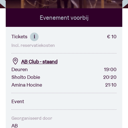
Evenement voorbij
Zaalhuur
BRDCST
Tickets
€ 10
i
Incl. reservatiekosten
ABtv
AB Club - staand
Concertcheque
Deuren
19:00
Sholto Dobie
20:20
Amina Hocine
21:10
Over AB
Event
Contact
Georganiseerd door
AB