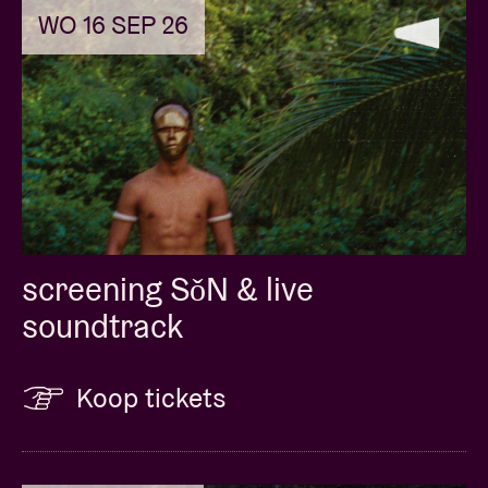
WO 16 SEP 26
screening SǒN & live
soundtrack
Koop tickets