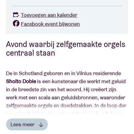
Toevoegen aan kalender
Facebook event bijwonen
Avond waarbij zelfgemaakte orgels
centraal staan
De in Schotland geboren en in Vilnius residerende
Sholto Dobie
is een kunstenaar die werkt met geluid
in de breedste zin van het woord. Hij creëert zijn
werk met een scala aan geluidsbronnen, waaronder
zelfgemaakte orgels en doedelzakken. In de loop der
jaren heeft hij ideeën verkend die te maken hebben
met folklore en omgevings- en sonische fenomenen.
Lees meer
Hij werkte samen met artiesten en muzikanten als