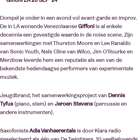
Dompel je onder in een avond vol avant-garde en improv.
De in LA wonende Venezolaanse
Giffoni
is al enkele
decennia een gevestigde waarde in de noise scene. Zijn
samenwerkingen met Thurston Moore en Lee Ranaldo
van Sonic Youth, Nels Cline van Wilco, Jim O'Rourke en
Merzbow leverde hem een reputatie als een van de
bekendste hedendaagse performers van experimentele
muziek.
Jeugdbrand, het samenwerkingsproject van
Dennis
Tyfus
(piano, stem) en
Jeroen Stevens
(percussie en
andere instrumenten).
Saxofoniste
Adia Vanheerentals
is door Klara radio
geselecteerd als één van De Twintigers, 10 veelbelovende