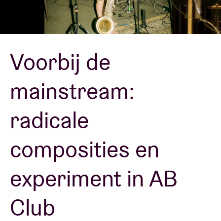
Zaalhuur
Voorbij de
BRDCST
mainstream:
ABtv
radicale
Concertcheque
composities en
Over AB
experiment in AB
Contact
Club