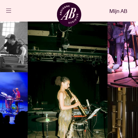
Sluiten
Mijn AB
NL
Agenda
Projecten
Nieuws
Bezoekersinfo
AB ❤ you