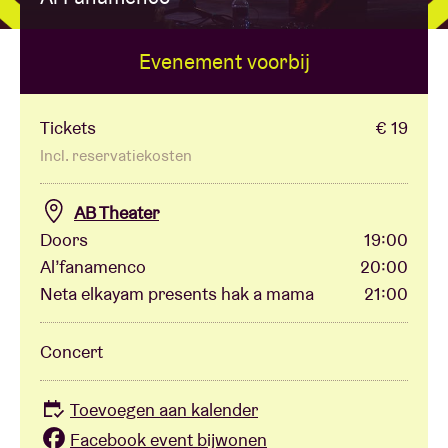
Evenement voorbij
Zaalhuur
BRDCST
Tickets
€ 19
Incl. reservatiekosten
ABtv
AB Theater
Doors
19:00
Concertcheque
Al’fanamenco
20:00
Neta elkayam presents hak a mama
21:00
Over AB
Concert
Contact
Toevoegen aan kalender
Facebook event bijwonen