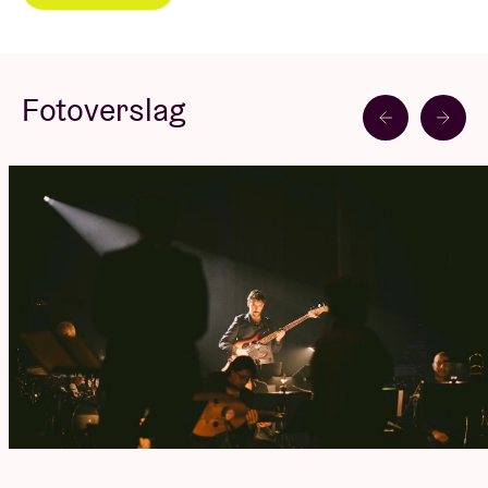
Lees minder
Bekijk het volledig programma van Darna Fest
hier
.
Fotoverslag
Voor de slotavond van het festival nodigt Darna
dirigent
Tom Cohen
en zangeres
Neta Elkayam
uit
voor een uitzonderlijk concert, begeleid door
Brussels Philharmonic Soloists
.
Neta, een Joods-Marokkaanse zangeres die in haar
stem Andalusische, Berberse en Mediterrane
muzikale invloeden combineert, brengt fragmenten
uit het Joods-Marokkaanse repertoire in
orkestarrangementen van Tom Cohen.