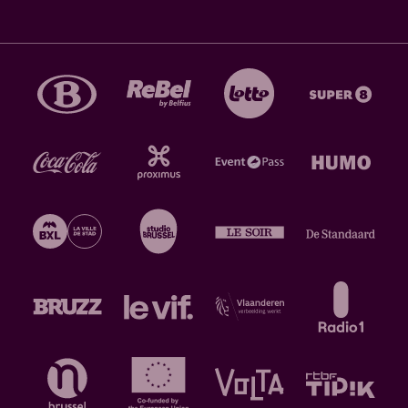
optreden van Al'Fanamenco. Laat je meeslepen door
de
duende
van de flamenco en de Arabische
melodieën van de Marokkaanse Chaabi! Gedragen
door een eeuwenlange gemeenschappelijke
geschiedenis, een gemengde identiteit en een rijke
cultuur die zich aan beide zijden van de Middellandse
Zee heeft ontwikkeld, onthult het project
Al'Fanamenco de ziel van deze muziekstromingen
die geen geheimen voor elkaar hebben. Gedragen
door twee zangers met sterke en subtiele timbres,
schuren de liedjes tegen elkaar aan, kruisen ze elkaar
en bloeien ze op intense wijze op.
Vanesa DIAZ GIL & Souhaila, zang
Raul CORREDOR, gitaar