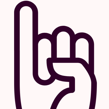
Abdelhafid CHAKKOUR, ‘oud
Ahmed EL MAAI, qanoun
Tammam RAMADAN, ney
Ahmed KHAILI, darbouka
M’hamed EL MENJRA, bas
Karim ZIAD, drums
Brussels Philharmonic Soloists: Alissa
VAITSNER, Annelies BROECKHOVEN & Gillis
VELDEMAN (eerste viool); Anton SKAKUN &
Aline JANECZEK (tweede viool); Stephan
UELPENICH & Hélène KOERVER (altviool);
Julius HIMMLER & Kirsten ANDERSEN (cello);
Dominique BODART (trompet); Pieter PELLENS
(altsaxofoon); Alexandre MAINZ (trombone)