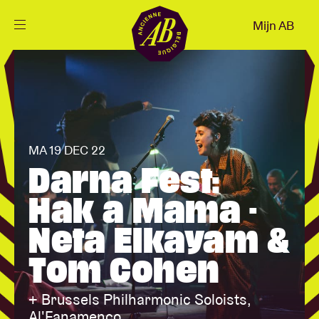
Sluiten
Mijn AB
NL
Agenda
Projecten
MA 19 DEC 22
Darna Fest:
Nieuws
Hak a Mama -
Neta Elkayam &
Bezoekersinfo
Tom Cohen
AB ❤ you
+ Brussels Philharmonic Soloists,
Al'Fanamenco