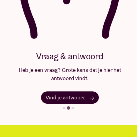
Brussels Philharmonic Soloists
Onder de naam Brussels Philharmonic Soloists
brengen de musici van Brussels Philharmonic sinds
2009 uiteenlopende projecten in de meest
Vraag & antwoord
verscheidene bezettingen.
Heb je een vraag? Grote kans dat je hier het
De musici van Brussels Philharmonic zijn virtuoos
antwoord vindt.
en veelzijdig - als Solisten van Brussels Philharmonic
spelen ze dan ook een breed repertoire, van barok
Vind je antwoord
tot hedendaags, van conceptueel tot film, van grote
klassiekers tot onverwachte cross-overs. Net als bij
de concerten van Brussels Philharmonic willen de
solisten mensen samenbrengen rond muziek, soms
op onverwachte plekken en momenten, en het