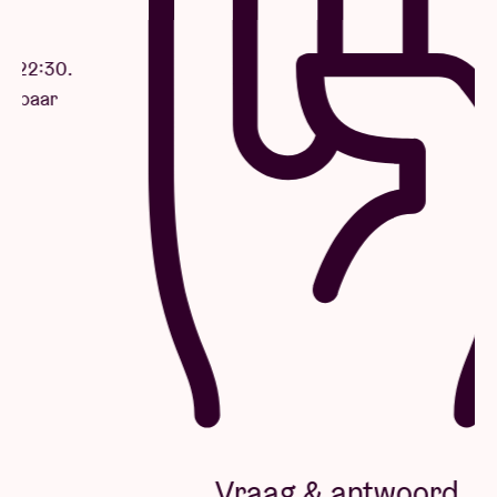
via email no later than three days (3) prior to the
concert. If you do not receive this email three days
(3) prior please email
info@237global.com
. All
packages and contents are non-transferable; no
refunds or exchanges; all sales are final. All VIP
package items and experiences are subject to
change. Please note that the information provided at
the time of purchase (e-mail and mailing address) is
the same information that will be utilized for
individual contact requirements where applicable.
237 Global, the artist, tour, promoter, ticketing
company, venue or any other affiliated parties are
not responsible for outdated or inaccurate
information provided by the consumer at the time of
purchase. If you have any questions regarding your
VIP package elements, or have not received your
Vraag & antwoord