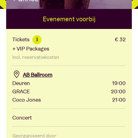
Evenement voorbij
Zaalhuur
BRDCST
Tickets
€ 32
i
+ VIP Packages
ABtv
Incl. reservatiekosten
Concertcheque
AB Ballroom
Deuren
19:00
GRACE
20:00
Over AB
Coco Jones
21:00
Contact
Concert
Georganiseerd door