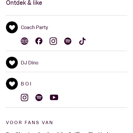
Ontdek & like
Coach Party
DJ Dino
B O I
VOOR FANS VAN