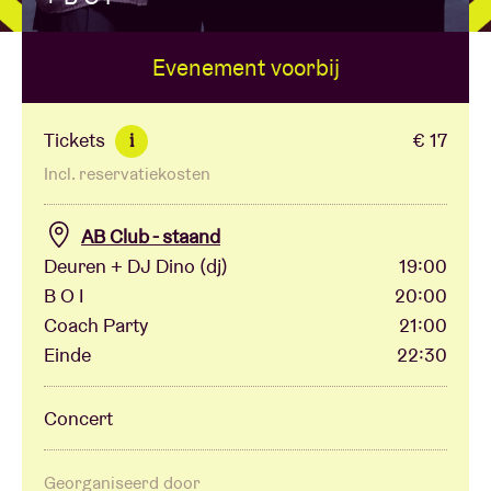
Evenement voorbij
Zaalhuur
BRDCST
Tickets
€ 17
i
Incl. reservatiekosten
ABtv
AB Club - staand
Concertcheque
Deuren + DJ Dino (dj)
19:00
B O I
20:00
Coach Party
21:00
Over AB
Einde
22:30
Contact
Concert
Georganiseerd door