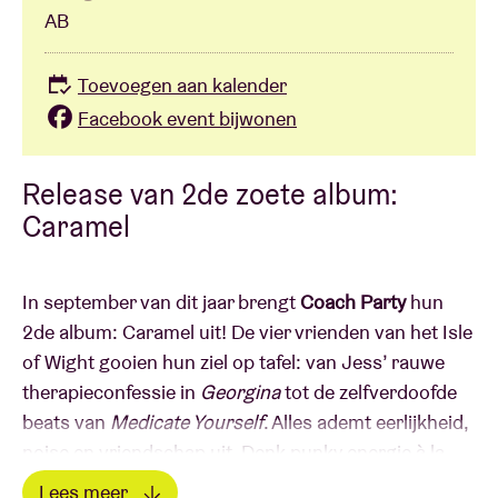
AB
Toevoegen aan kalender
Facebook event bijwonen
Release van 2de zoete album:
Caramel
In september van dit jaar brengt
Coach Party
hun
2de album: Caramel uit! De vier vrienden van het Isle
of Wight gooien hun ziel op tafel: van Jess’ rauwe
therapieconfessie in
Georgina
tot de zelfverdoofde
beats van
Medicate Yourself
. Alles ademt eerlijkheid,
noise en vriendschap uit. Denk punky energie à la
Amyl & The Sniffers, introspectie zoals bij Sprints, en
Lees meer