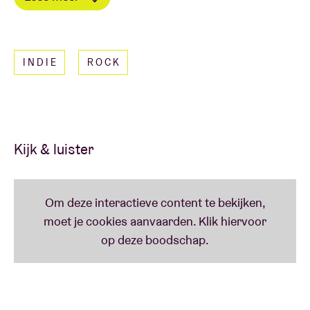
catchy refreinen die je mee wil brullen.
Lees minder
INDIE
ROCK
Kijk & luister