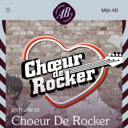
Sluiten
Mijn AB
NL
Agenda
Projecten
Nieuws
Bezoekersinfo
ZA 11 JAN 25
AB ❤ you
Choeur De Rocker