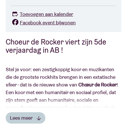
Toevoegen aan kalender
Facebook event bijwonen
Choeur de Rocker viert zijn 5de
verjaardag in AB !
Stel je voor: een zestigkoppig koor en muzikanten
die de grootste rockhits brengen in een extatische
sfeer - dat is de nieuwe show van
Chœur de Rocker
!
Een koor met een humanitair en sociaal profiel, dat
zijn stem geeft aan humanitaire, sociale en
gezondheidsverenigingen! Een krachtige muzikale
manier om goede doelen te steunen. U2, Queen,
Lees meer
Indochine, Michael Jackson, Bruce Springsteen,