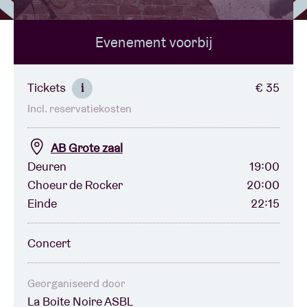
Evenement voorbij
Zaalhuur
BRDCST
Tickets
€ 35
i
Incl. reservatiekosten
ABtv
AB Grote zaal
Concertcheque
Deuren
19:00
Choeur de Rocker
20:00
Einde
22:15
Over AB
Concert
Contact
Georganiseerd door
La Boite Noire ASBL