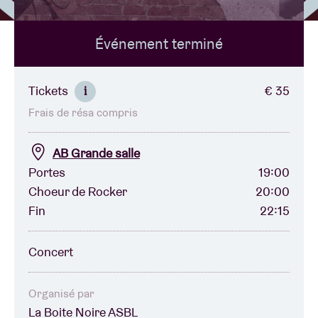
Événement terminé
Location de salles
BRDCST
Tickets
€ 35
i
Frais de résa compris
ABtv
AB Grande salle
Chèque-concert
Portes
19:00
Choeur de Rocker
20:00
Fin
22:15
À propos de l'AB
Concert
Contact
Organisé par
La Boite Noire ASBL