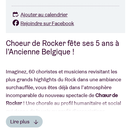
Ajouter au calendrier
Rejoindre sur Facebook
Choeur de Rocker fête ses 5 ans à
l’Ancienne Belgique !
Imaginez, 60 choristes et musiciens revisitant les
plus grands highlights du Rock dans une ambiance
surchauffée, vous êtes déjà dans l’atmosphère
incomparable du nouveau spectacle de
Chœur de
Rocker
! Une chorale au profil humanitaire et social
qui donne de la voix au profit d’associations
humanitaires, sociales et de santé ! Une façon
Lire plus
musicale forte de soutenir de bonnes causes.