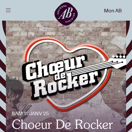
Fermer
Mon AB
FR
Agenda
Projets
Actualités
Infos visiteurs
SAM 11 JANV 25
AB ❤ you
Choeur De Rocker