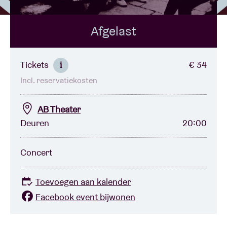
Afgelast
Zaalhuur
BRDCST
Tickets
€ 34
i
Incl. reservatiekosten
ABtv
AB Theater
Concertcheque
Deuren
20:00
Over AB
Concert
Contact
Toevoegen aan kalender
Facebook event bijwonen