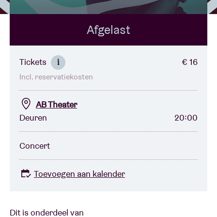
Afgelast
Zaalhuur
BRDCST
Tickets
€ 16
i
Incl. reservatiekosten
ABtv
AB Theater
Concertcheque
Deuren
20:00
Over AB
Concert
Contact
Toevoegen aan kalender
Dit is onderdeel van