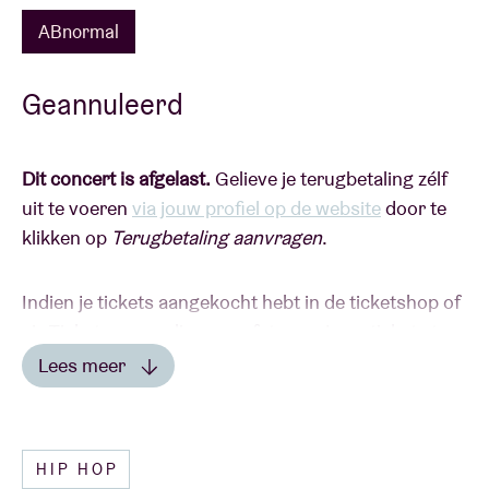
ABnormal
Geannuleerd
Dit concert is afgelast.
Gelieve je terugbetaling zélf
uit te voeren
via jouw profiel op de website
door te
klikken op
Terugbetaling aanvragen
.
Indien je tickets aangekocht hebt in de ticketshop of
via Ticketswap, gelieve een foto van jouw tickets te
sturen met vermelding van je rekeningnummer
Lees meer
naar
info@abconcerts.be
.
IN DE PERS
HIP HOP
de verse wind die de Belgische urban scene nodig