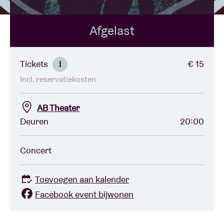
Afgelast
Zaalhuur
BRDCST
Tickets
€ 15
i
Incl. reservatiekosten
ABtv
AB Theater
Concertcheque
Deuren
20:00
Over AB
Concert
Contact
Toevoegen aan kalender
Facebook event bijwonen