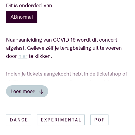
Dit is onderdeel van
ABnormal
Naar aanleiding van COVID-19 wordt dit concert
afgelast. Gelieve zélf je terugbetaling uit te voeren
door
hier
te klikken.
Indien je tickets aangekocht hebt in de ticketshop of
via Ticketswap, gelieve een foto van jouw tickets te
sturen met vermelding van je rekeningnummer
Lees meer
naar
ticketshop@abconcerts.be
.
Lees minder
DANCE
EXPERIMENTAL
POP