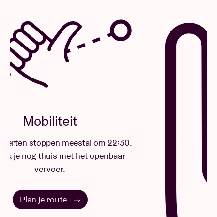
nog even relevant als altijd.
ROOTS WARRIORS
De groep ROOTS WARRIORS is momenteel het
boegbeeld van de reggaescene in Luik. Ze treden
onvermoeibaar en vastberaden op op alle podia in
België.
Jaar na jaar heeft het collectief ROOTS WARRIORS
een solide en serieuze reputatie opgebouwd. Door
op briljante wijze klassiekers uit de “roots &
culture”-reggae te combineren met hun eigen
composities, draait ROOTS WARRIORS om de twee
veteranen van de Belgische reggaescene, Ioanis
Tirekidis en Bruno Floridia.
Een groep met veelzijdige wortels, verenigd door