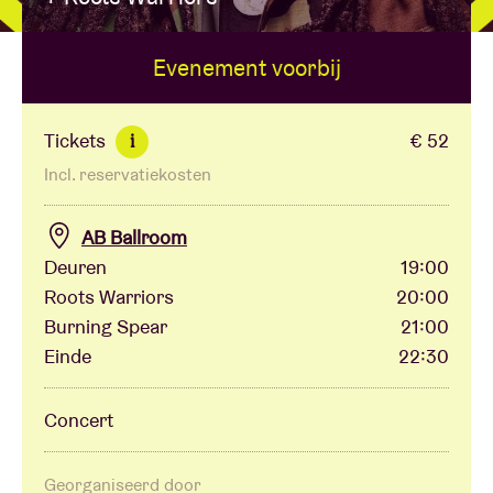
Evenement voorbij
Zaalhuur
BRDCST
Tickets
€ 52
i
Incl. reservatiekosten
ABtv
AB Ballroom
Concertcheque
Deuren
19:00
Roots Warriors
20:00
Burning Spear
21:00
Over AB
Einde
22:30
Contact
Concert
Georganiseerd door