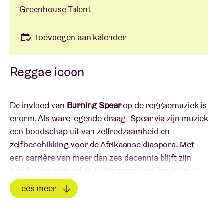
Greenhouse Talent
Toevoegen aan kalender
Reggae icoon
De invloed van
Burning Spear
op de reggaemuziek is
enorm. Als ware legende draagt Spear via zijn muziek
een boodschap uit van zelfredzaamheid en
zelfbeschikking voor de Afrikaanse diaspora. Met
een carrière van meer dan zes decennia blijft zijn
boodschap actueel en is zijn zang even krachtig als
herkenbaar.
Lees meer
Lees minder
Winston Rodney begon zijn muziekcarrière eind