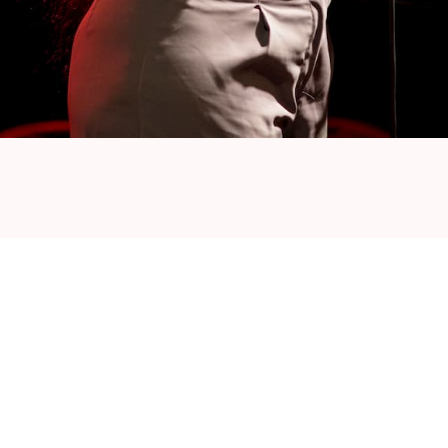
r met Congolese roots werd geboren in
ter in Brussel. Doorheen de jaren heeft Dolfa
esten uit de Belgische en Franse muziekscene
, Jul, Dinos, Krisy en Roméo Elvis. Zijn
 op de muziekindustrie, waardoor hij heel wat lof
eker deelt hij zijn onschatbare expertise op het
kracht en praktijkervaring maken van hem een
ssionele producers die hun skills willen
 muziekindustrie willen doorgronden.
h-Kameroens veelzijdig talent dat bekendstaat