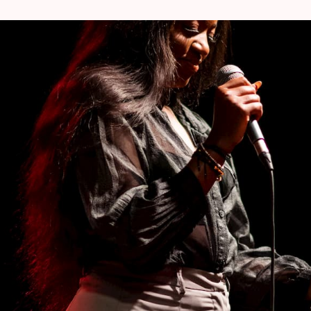
pwindende DJ-sets.
 heeft al samengewerkt met titanen uit de
ake, Beyoncé, M.I.A, Doja Cat en Chronixx,. De
 Mavy’s creatieve processen, haar
n deze exclusieve masterclass.
ese roots is eigenaar van de Seventh Room-
uur in de Brusselse muziekscene. Hij heeft een
eeft ook heel wat ervaring als sound designer en
 gerenommeerde artiesten zoals Damso, Lous &