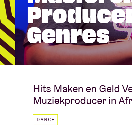
Producer
Bezoekersin
Genres
AB ❤ you
Hits Maken en Geld Ve
Muziekproducer in Af
DANCE