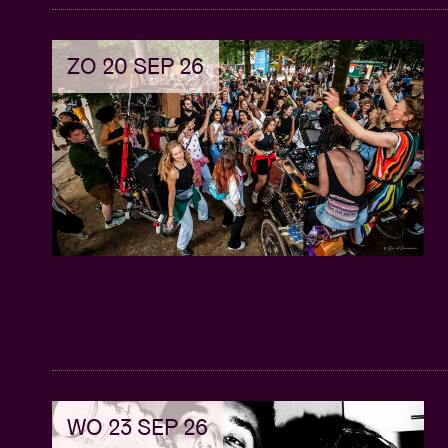
-artiesten ondersteunt en promoot, met 
industrie.
ZO 20 SEP 26
Masterclass op maat: Schrijf je in voor e
verdienen als Afro-muziekproducer, op m
Praktische inzichten: Verwerf praktische
doelgericht je muziekproductievaardighe
Diverse Bronnen van Inkomsten: Ontdek
maat gemaakt voor Afro-muziekproducers,
meer.
Begeleiding door Experten: Doe je voord
de industrie en succesvolle producers di
hebben.
Praktische Tips: Duik daarna je eigen stud
meteen kunt implementeren en zie je carr
WO 23 SEP 26