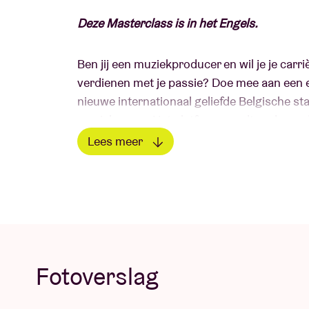
Deze Masterclass is in het Engels.
Ben jij een muziekproducer en wil je je carr
verdienen met je passie? Doe mee aan een 
nieuwe internationaal geliefde Belgische s
muziekscene. Het platform wordt onder and
Davido, Gunna, Sean Paul, Asake, Burna Bo
Lees meer
Lees minder
Maak Kennis met de Sprekers:
Ms Mavy
Ms Mavy komt uit Kameroen en Guadeloupe e
Fotoverslag
wereldwijd al meer dan één miljoen keer g
muziekproductie terwijl ze haar dynamische