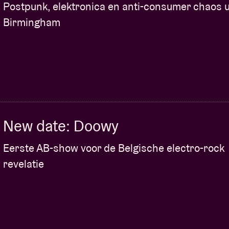
Postpunk, elektronica en anti-consumer chaos u
 wissel ideeën uit en smeedt nieuwe
uwen in het Afro-muzieklandschap.
Birmingham
om de geheimen te ontgrendelen van
ie. Registreer je nu en lanceer je
iet krijgen om vrij te gebruiken op de
 deelnemers kans op een studiosessie in Don
New date: Doowy
Eerste AB-show voor de Belgische electro-rock
 de avond! Meer informatie over ‘Ms Mavy
revelatie
amenwerking tussen BHM en AB.