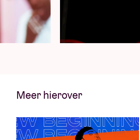
Dolfa
Deze gevierde Belgische rapper en produce
Antwerpen, groeide op in Luik en settelde la
samengewerkt met enkele invloedrijke arti
zoals Hamza, Shay, Damso, Lous & The Yakuza
producties lieten een onuitwisbaar spoor na
en erkenning kreeg over heel Europa. Als spr
vlak van muziekproductie. Zijn technische 
Meer hierover
bevraagde mentor voor toekomstige en profe
perfectioneren en de complexiteiten van de
Xcusemee
Ontdek de magie van Xcusemee, een Belgisc