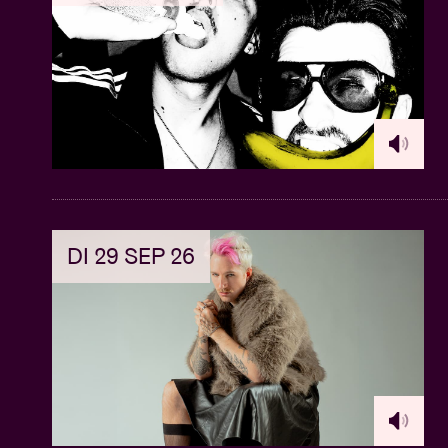
Netwerken: Leer mede-producers kennen,
samenwerkingen om je carrière uit te bo
Ontgrendel Succes: Mis deze kans niet 
duurzaam succes in de Afro-muziekindustr
muziekproductiecarrière met Afroplug!
Daarbovenop zal elke deelnemer $100 kred
Afroplug-website.
Wedstrijd: Tijdens de masterclass maken
DI 29 SEP 26
Moja’s Seventh Room-studio in Brussel.
Blijf hangen voor de
Afroplug Party
later op
Presents Afroplug Club Night’ vind je
hier
.
Deze Masterclass maakt deel uit van de s