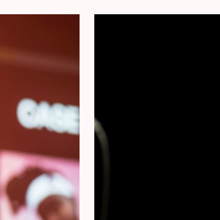
dansvloeren in lichterlaaie zet met haar o
Samenwerkingen met Muziekiconen: Ms Mavy
muziekindustrie zoals met producers van Dr
wereld is haar podium.
Exclusieve Inzichten: Neem een kijkje in Ms
productietechnieken en haar levenslessen i
Don Moja
Deze Belgische muziekproducer met Congol
studio in Molenbeek en is een prominent fig
diploma audiovisuele productie op zak en h
componist. Don Moja werkte al samen met
the Yakuza, Doc Gyneco, Kobo & Krisy.