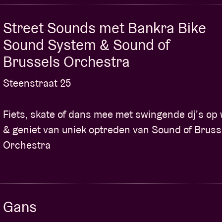
een hoop betrokkenheid en invloed in de
Street Sounds met Bankra Bike
Sound System & Sound of
en gespecialiseerde sessie over geld
aat gemaakt voor professionals in het genre.
Brussels Orchestra
 inzichten en strategieën op maat om
Steenstraat 25
den om te zetten in inkomsten.
 een waaier aan bronnen van inkomsten, op
Fiets, skate of dans mee met swingende dj's op 
 zoals bv. auteursrechten, licensering en
& geniet van uniek optreden van Sound of Bruss
Orchestra
eel met onschatbaar advies van experten uit
e de kunst van geld verdienen onder de knie
io in vol praktische tips en strategieën die je
Gans
ière tastbaar evolueren.