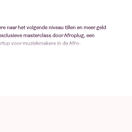
ière naar het volgende niveau tillen en meer geld
exclusieve masterclass door Afroplug, een
tartup voor muziekmakers in de Afro-
ere gebruikt door de producers van Beyoncé,
y en meer.
n is de oprichter van Afroplug. Ze werd
estreamd. Ontdek de spannende wereld van
 beats afvuurt op een wereldwijd publiek en ze