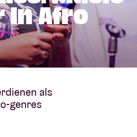
 In Afro
Over AB
fo
Contact
rdienen als
ro-genres