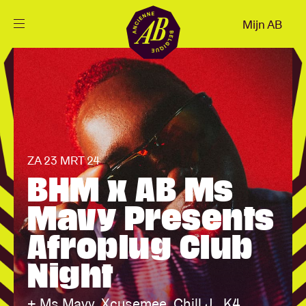
Sluiten
Mijn AB
NL
Agenda
Projecten
ZA 23 MRT 24
Nieuws
BHM x AB Ms
Mavy Presents
Bezoekersinfo
Afroplug Club
Night
AB ❤ you
+ Ms Mavy, Xcusemee, Chill J., K4