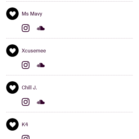
Afro-muziek en vier de wereldwijde impact en
culturele betekenis met andere muziekliefhebbers
Ms Mavy
op de dansvloer. Maar dat is nog niet alles! Afroplug
is niet alleen een feest: het is een dynamisch
platform om Afro-muziekproducers en - DJ’s te
ondersteunen, en wordt onder andere gebruikt door
Xcusemee
producers van Beyoncé, Gunna, Asake, Sean Paul &
meer.
LINE UP :
Chill J.
Ms Mavy
K4
Chill J
K4
Xcusemee