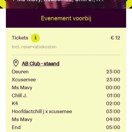
Evenement voorbij
Zaalhuur
BRDCST
Tickets
€ 12
i
Incl. reservatiekosten
ABtv
AB Club - staand
Concertcheque
Deuren
23:00
Xcusemee
23:00
Ms Mavy
00:00
Over AB
Chill J.
01:00
K4
02:00
Contact
Hoofdactchill j x xcusemee
03:00
Ms Mavy
04:00
End
05:00