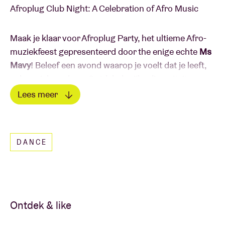
Afroplug Club Night: A Celebration of Afro Music
Maak je klaar voor Afroplug Party, het ultieme Afro-
muziekfeest gepresenteerd door the enige echte
Ms
Mavy
! Beleef een avond waarop je voelt dat je leeft,
vol muziek en dans. Ontdek de rijke diversiteit aan
Afro-muziekgenres in de clubscene wereldwijd. Van
Lees meer
Afrobeat tot Afrohouse, van Amapiano naar Global
Lees minder
House Music en Baile Funk, je wordt omvergeblazen
door aanstekelijke ritmes en typerende Afro-beats.
DANCE
De Afroplug Party wordt een opwindende ervaring,
met getalenteerde gast-DJ’s die je zullen doen
dansen van 23u tot 5u ‘s ochtends.
Ontdek & like
Dompel jezelf onder in de pulserende energie van