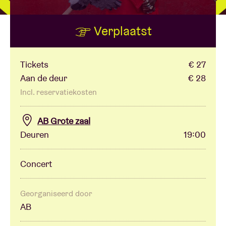
Verplaatst
Zaalhuur
BRDCST
Tickets
€ 27
Aan de deur
€ 28
ABtv
Incl. reservatiekosten
AB Grote zaal
Concertcheque
Deuren
19:00
Over AB
Concert
Contact
Georganiseerd door
AB