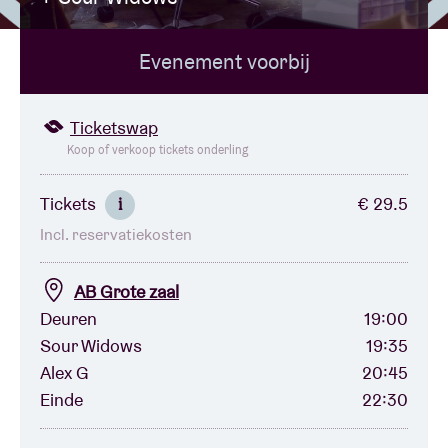
Evenement voorbij
Zaalhuur
BRDCST
Ticketswap
Koop of verkoop tickets onderling
ABtv
Tickets
€ 29.5
i
Incl. reservatiekosten
Concertcheque
AB Grote zaal
Over AB
Deuren
19:00
Sour Widows
19:35
Contact
Alex G
20:45
Einde
22:30