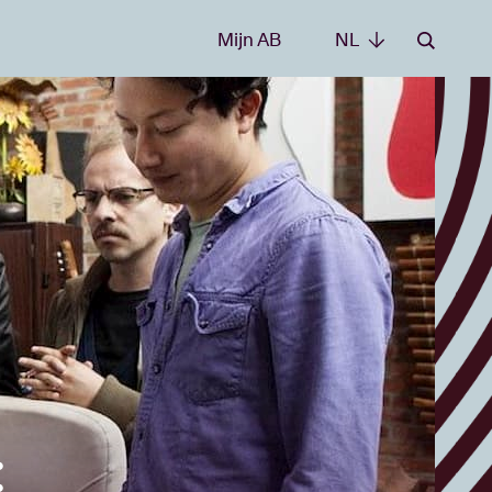
Mijn AB
NL
NL
:
e