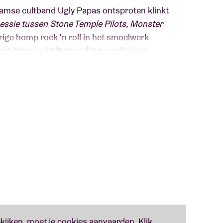
aamse cultband Ugly Papas ontsproten klinkt
essie tussen Stone Temple Pilots, Monster
rige homp rock ’n roll in het smoelwerk
richting subtiliteit en fijngevoeligheid
 op Waste My Records
) herbergt melodieuze fuzzy
e bezwerende bariton van Luc Dufourmont.
“It’s
.
“Like a wild dog licking its own nuts”
!
peler van het Gents orkest The Germans en we
ot gerukt festijn vol geflipte psychedelica,
oves en bezwerende gezangen.