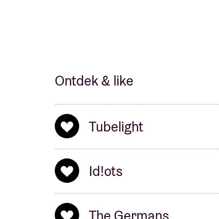
Ontdek & like
Tubelight
Id!ots
The Germans