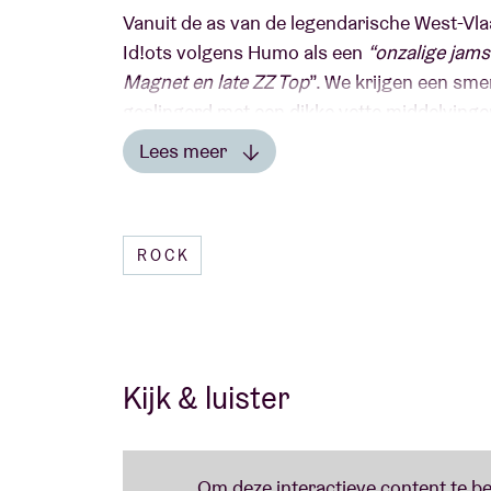
Vanuit de as van de legendarische West-Vl
Id!ots volgens Humo als een
“onzalige jams
Magnet en late ZZ Top
”. We krijgen een sme
geslingerd met een dikke vette middelvinger 
erachteraan. Hun gelijknamige debuut
(uit
Lees meer
gitaren, hard hakkende drumpartijen en d
Lees minder
only dirty & filthy rock ’n roll”
zeggen ze zelf
ROCK
The Germans
‘Are Animals Different’
heet de vierde langs
mogen ons weer verwachten aan een van de p
sfeervolle soundscapes, tegendraadse gro
Kijk & luister