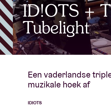
ID!OTS + T
Bezoekersin
Tubelight
AB ❤ you
Een vaderlandse tripl
muzikale hoek af
ID!OTS