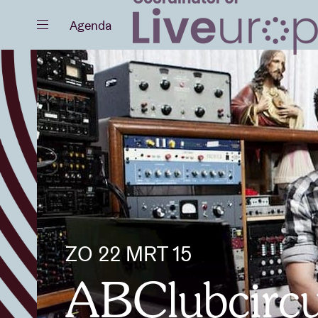
Sluiten
Agenda
Agenda
Projecten
ZO 22 MRT 15
Nieuws
ABClubcirc