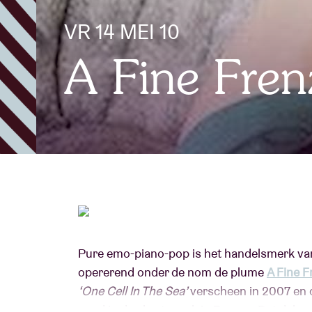
VR 14 MEI 10
Bezoekersin
A Fine Fren
AB ❤ you
Pure emo-piano-pop is het handelsmerk va
opererend onder de nom de plume
A Fine F
‘One Cell In The Sea’
verscheen in 2007 en 
goed in de charts; ook in Europa. Dat debu