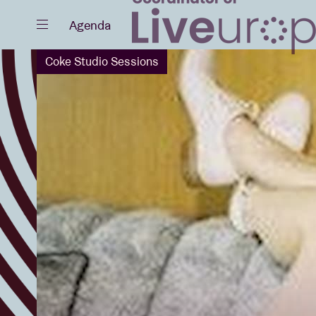
Sluiten
Agenda
Coke Studio Sessions
Agenda
Projecten
Nieuws