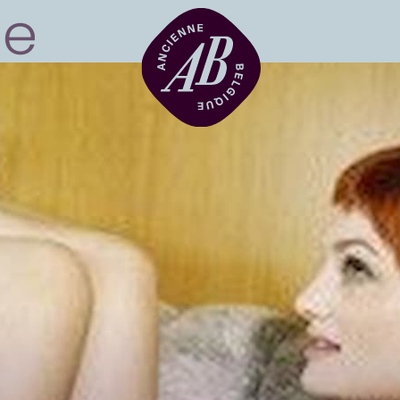
Zaalhuur
BRDCST
ABtv
Concertchequ