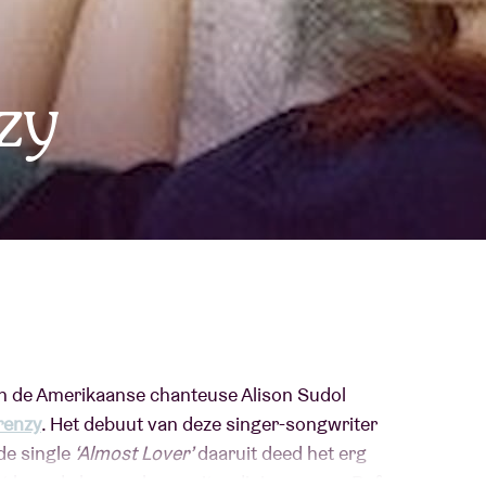
Over AB
fo
zy
Contact
n de Amerikaanse chanteuse Alison Sudol
renzy
. Het debuut van deze singer-songwriter
de single
‘Almost Lover’
daaruit deed het erg
ut leverde haar ook een uitnodiging op van Rufus