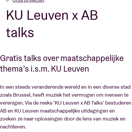
Onze projecten
KU Leuven x AB
Zaalhuur
talks
BRDCST
ABtv
Gratis talks over maatschappelijke
thema’s i.s.m. KU Leuven
Concertcheque
In een steeds veranderende wereld en in een diverse stad
Over AB
zoals Brussel, heeft muziek het vermogen om mensen te
verenigen. Via de reeks ‘KU Leuven x AB Talks’ bestuderen
Contact
AB en KU Leuven maatschappelijke uitdagingen en
zoeken ze naar oplossingen door de lens van muziek en
nachtleven.