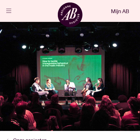
Sluiten
Mijn AB
NL
Agenda
Projecten
Nieuws
Bezoekersinfo
AB ❤ you