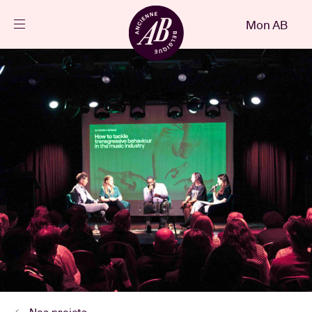
Fermer
Mon AB
FR
Agenda
Projets
Actualités
Infos visiteurs
AB ❤ you