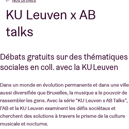
Nos projets
KU Leuven x AB
Location de salles
talks
BRDCST
ABtv
Débats gratuits sur des thématiques
sociales en coll. avec la KU Leuven
Chèque-concert
Dans un monde en évolution permanente et dans une ville
À propos de l'AB
aussi diversifiée que Bruxelles, la musique a le pouvoir de
rassembler les gens. Avec la série “KU Leuven x AB Talks”,
Contact
l’AB et la KU Leuven examinent les défis sociétaux et
cherchent des solutions à travers le prisme de la culture
musicale et nocturne.