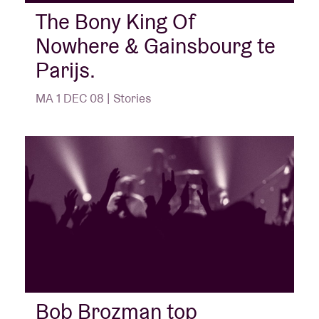
The Bony King Of
Nowhere & Gainsbourg te
Zaalhuur
Parijs.
BRDCST
MA 1 DEC 08 | Stories
ABtv
Concertcheque
Over AB
Contact
Bob Brozman top