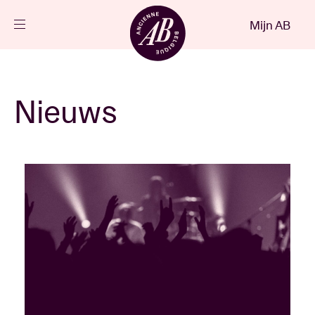
Sluiten
Mijn AB
NL
Agenda
Nieuws
Projecten
Nieuws
Bezoekersinfo
AB ❤ you