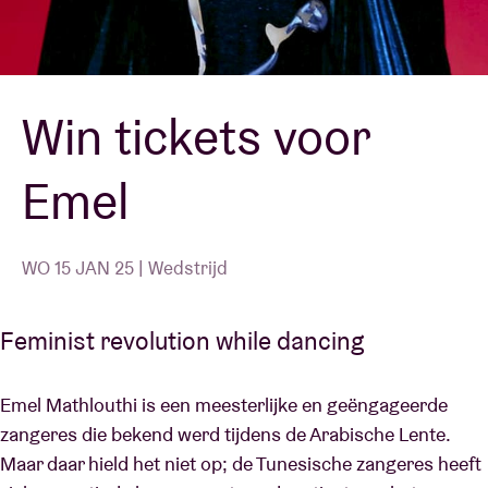
Zaalhuur
Win tickets voor
BRDCST
Emel
ABtv
Concertcheque
WO 15 JAN 25 | Wedstrijd
Over AB
Feminist revolution while dancing
Contact
Emel Mathlouthi is een meesterlijke en geëngageerde
zangeres die bekend werd tijdens de Arabische Lente.
Maar daar hield het niet op; de Tunesische zangeres heeft