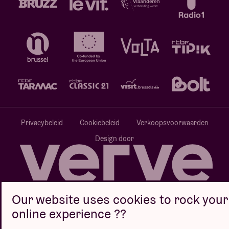
Privacybeleid
Cookiebeleid
Verkoopsvoorwaarden
Design door
Website door
Our website uses cookies to rock your
online experience ??