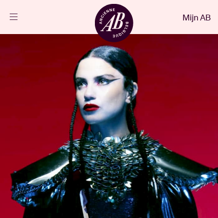
Sluiten
Mijn AB
NL
Agenda
Projecten
Nieuws
Bezoekersinfo
AB ❤ you