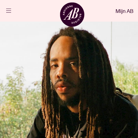
Sluiten
Mijn AB
NL
Agenda
Projecten
Nieuws
Bezoekersinfo
AB ❤ you