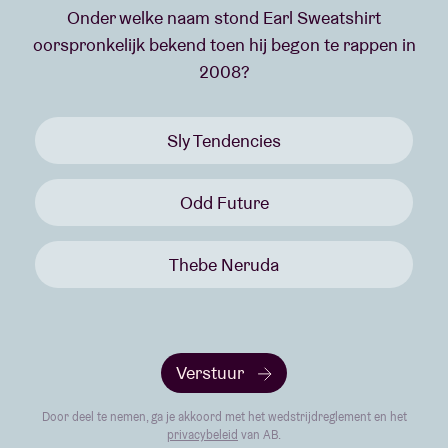
Onder welke naam stond Earl Sweatshirt
oorspronkelijk bekend toen hij begon te rappen in
2008?
Sly Tendencies
Odd Future
Thebe Neruda
Verstuur
Door deel te nemen, ga je akkoord met het wedstrijdreglement en het
privacybeleid
van AB.