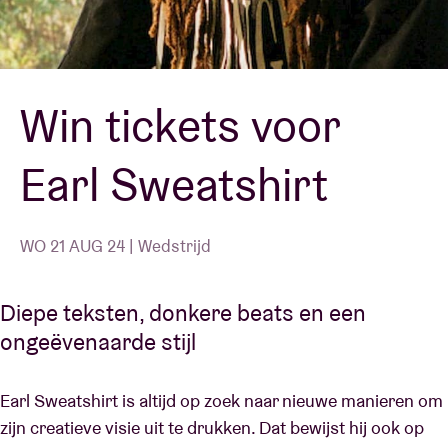
Zaalhuur
Win tickets voor
BRDCST
Earl Sweatshirt
ABtv
Concertcheque
WO 21 AUG 24 | Wedstrijd
Over AB
Diepe teksten, donkere beats en een
ongeëvenaarde stijl
Contact
Earl Sweatshirt is altijd op zoek naar nieuwe manieren om
zijn creatieve visie uit te drukken. Dat bewijst hij ook op