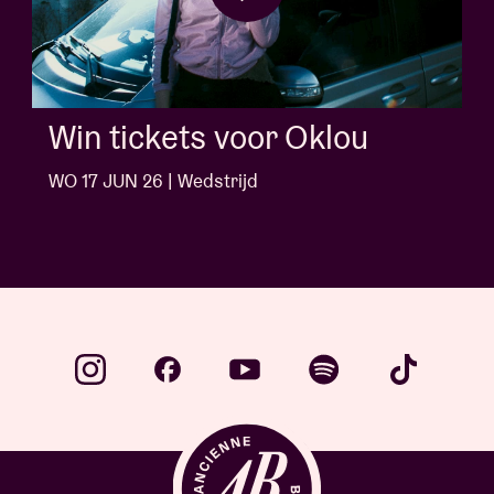
Win tickets voor Jack White
WO 10 JUN 26 | Wedstrijd
…