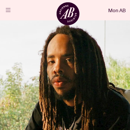
Fermer
Mon AB
FR
Agenda
Projets
Actualités
Infos visiteurs
AB ❤ you