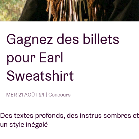
Location de salles
Gagnez des billets
BRDCST
pour Earl
ABtv
Sweatshirt
Chèque-concert
À propos de l'AB
MER 21 AOÛT 24 | Concours
Contact
Des textes profonds, des instrus sombres et
un style inégalé