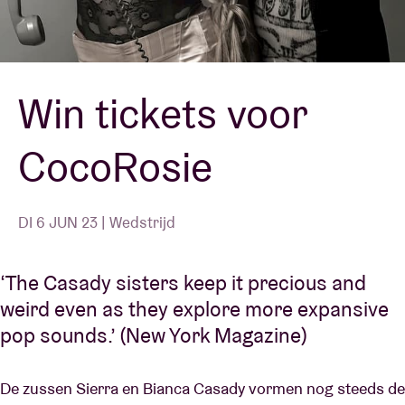
Zaalhuur
Win tickets voor
BRDCST
CocoRosie
ABtv
Concertcheque
DI 6 JUN 23 | Wedstrijd
Over AB
‘The Casady sisters keep it precious and
weird even as they explore more expansive
Contact
pop sounds.’ (New York Magazine)
De zussen Sierra en Bianca Casady vormen nog steeds de