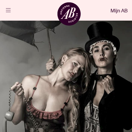
Sluiten
Mijn AB
NL
Agenda
Projecten
Nieuws
Bezoekersinfo
AB ❤ you