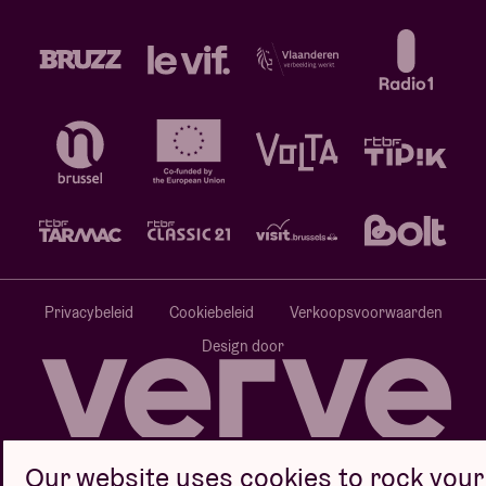
Privacybeleid
Cookiebeleid
Verkoopsvoorwaarden
Design door
Website door
Our website uses cookies to rock your