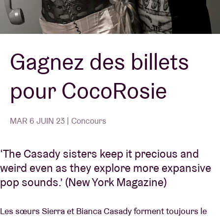
Location de salles
Gagnez des billets
BRDCST
pour CocoRosie
ABtv
Chèque-concert
MAR 6 JUIN 23 | Concours
À propos de l'AB
‘The Casady sisters keep it precious and
weird even as they explore more expansive
Contact
pop sounds.’ (New York Magazine)
Les sœurs Sierra et Bianca Casady forment toujours le