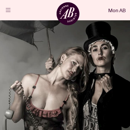
Fermer
Mon AB
FR
Agenda
Projets
Actualités
Infos visiteurs
AB ❤ you