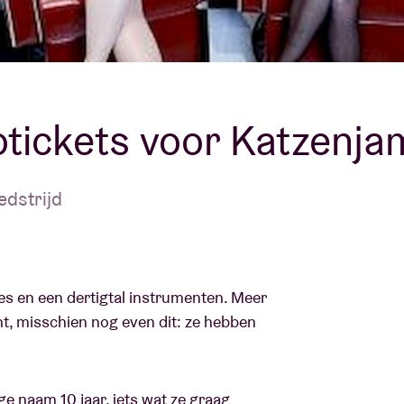
Over AB
fo
Contact
otickets voor Katzenj
edstrijd
jes en een dertigtal instrumenten. Meer
ht, misschien nog even dit: ze hebben
ge naam 10 jaar, iets wat ze graag