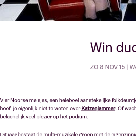
Bezoekersin
Win du
AB ❤ you
ZO 8 NOV 15 | W
Vier Noorse meisjes, een heleboel aanstekelijke folkdeunt
hoef je eigenlijk niet te weten over
Katzenjammer
. Of wac
belachelijk veel plezier op het podium.
Dit jaar bestaat de multi-muzikale groep met de eigenzinni