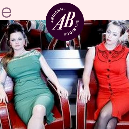
Zaalhuur
BRDCST
ABtv
Concertchequ