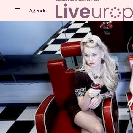
Sluiten
Agenda
Agenda
Projecten
Nieuws