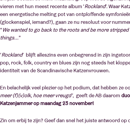
vieren met hun meest recente album ‘
Rockland
’. Waar Ka
een energetische melting pot van ontploffende symfonieë
(glockenspiel, iemand?), gaan ze nu resoluut voor numme
“
We wanted to go back to the roots and be more stripped
things...
”
‘
Rockland
’ blijft alleszins even onbegrensd in zijn inget
pop, rock, folk, country en blues zijn nog steeds het klopp
identiteit van de Scandinavische Katzenvrouwen.
En belachelijk veel plezier op het podium, dat hebben ze o
meer (f)(v)olk, hoe meer vreugd’
, geeft de AB daarom
duo
Katzenjammer op maandag 23 november!
Zin om erbij te zijn? Geef dan snel het juiste antwoord op